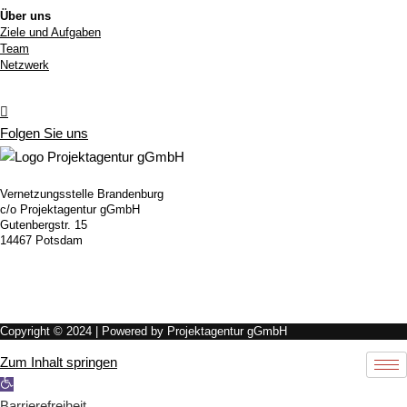
Über uns
Ziele und Aufgaben
Team
Netzwerk
Folgen Sie uns
Vernetzungsstelle Brandenburg
c/o Projektagentur gGmbH
Gutenbergstr. 15
14467 Potsdam
Copyright © 2024 | Powered by Projektagentur gGmbH
Zum Inhalt springen
Werkzeugleiste öffnen
Barrierefreiheit