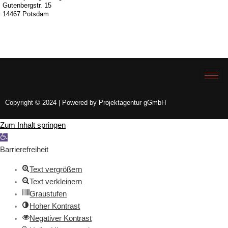
Gutenbergstr. 15
14467 Potsdam
Copyright © 2024 | Powered by Projektagentur gGmbH
Zum Inhalt springen
Werkzeugleiste
öffnen
Barrierefreiheit
Text vergrößern
Text verkleinern
Graustufen
Hoher Kontrast
Negativer Kontrast