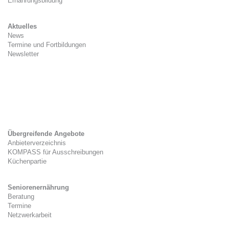
Ernährungsbildung
Aktuelles
News
Termine und Fortbildungen
Newsletter
Kitaverpflegung
Gesetzlicher Rahmen
Zwischenverpflegung
Tag der Kitaverpflegung
Übergreifende Angebote
Anbieterverzeichnis
KOMPASS für Ausschreibungen
Küchenpartie
Seniorenernährung
Beratung
Termine
Netzwerkarbeit