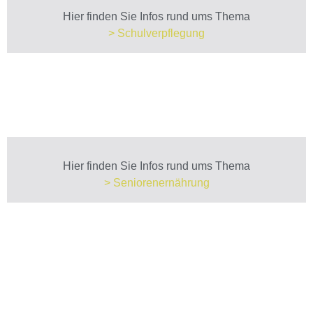
Hier finden Sie Infos rund ums Thema
> Schulverpflegung
Hier finden Sie Infos rund ums Thema
> Seniorenernährung
Ihre Expert*innen – für alle Fragen zur
Ernährung
in Kita, Schule und für Senioren