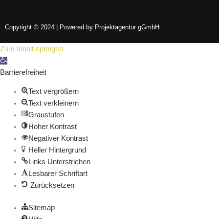
Copyright © 2024 | Powered by Projektagentur gGmbH
Zum Inhalt springen
Werkzeugleiste öffnen
Barrierefreiheit
Text vergrößern
Text verkleinern
Graustufen
Hoher Kontrast
Negativer Kontrast
Heller Hintergrund
Links Unterstrichen
Lesbarer Schriftart
Zurücksetzen
Sitemap