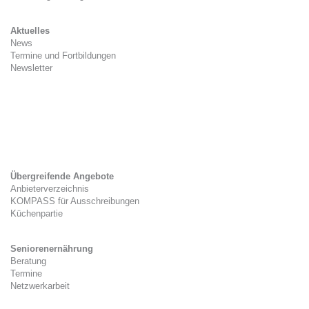
Aktuelles
News
Termine und Fortbildungen
Newsletter
Kitaverpflegung
Gesetzlicher Rahmen
Zwischenverpflegung
Tag der Kitaverpflegung
Übergreifende Angebote
Anbieterverzeichnis
KOMPASS für Ausschreibungen
Küchenpartie
Seniorenernährung
Beratung
Termine
Netzwerkarbeit