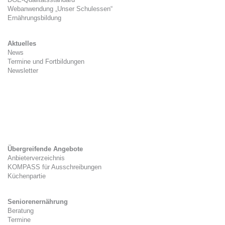
Webanwendung „Unser Schulessen“
Ernährungsbildung
Aktuelles
News
Termine und Fortbildungen
Newsletter
Kitaverpflegung
Gesetzlicher Rahmen
Zwischenverpflegung
Tag der Kitaverpflegung
Übergreifende Angebote
Anbieterverzeichnis
KOMPASS für Ausschreibungen
Küchenpartie
Seniorenernährung
Beratung
Termine