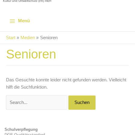
Kultur und Umweltschutz (PA) mbH
Menü
Start
Medien
Senioren
Senioren
Suchen
nach:
Das Gesuchte konnte leider nicht gefunden werden. Vielleicht
hilft die Suchfunktion.
Schulverpflegung
DGE-Qualitätsstandard