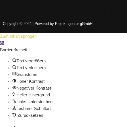
Copyright © 2024 | Powered by Projektagentur gGmbH
Zum Inhalt springen
Werkzeugleiste öffnen
Barrierefreiheit
Text vergrößern
Text verkleinern
Graustufen
Hoher Kontrast
Negativer Kontrast
Heller Hintergrund
Links Unterstrichen
Lesbarer Schriftart
Zurücksetzen