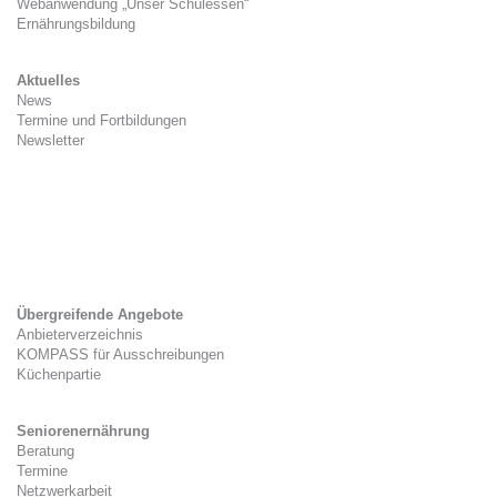
Webanwendung „Unser Schulessen“
Ernährungsbildung
Aktuelles
News
Termine und Fortbildungen
Newsletter
Kitaverpflegung
Gesetzlicher Rahmen
Zwischenverpflegung
Tag der Kitaverpflegung
Übergreifende Angebote
Anbieterverzeichnis
KOMPASS für Ausschreibungen
Küchenpartie
Seniorenernährung
Beratung
Termine
Netzwerkarbeit