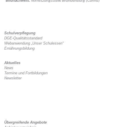
Bildnachweis:
Vernetzungsstelle Brandenburg (Canva)
Schulverpflegung
DGE-Qualitätsstandard
Webanwendung „Unser Schulessen“
Ernährungsbildung
Aktuelles
News
Termine und Fortbildungen
Newsletter
Kitaverpflegung
Gesetzlicher Rahmen
Zwischenverpflegung
Tag der Kitaverpflegung
Übergreifende Angebote