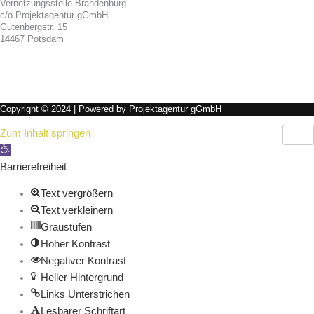
Vernetzungsstelle Brandenburg
c/o Projektagentur gGmbH
Gutenbergstr. 15
14467 Potsdam
Copyright © 2024 | Powered by Projektagentur gGmbH
Zum Inhalt springen
Werkzeugleiste öffnen
Barrierefreiheit
Text vergrößern
Text verkleinern
Graustufen
Hoher Kontrast
Negativer Kontrast
Heller Hintergrund
Links Unterstrichen
Lesbarer Schriftart