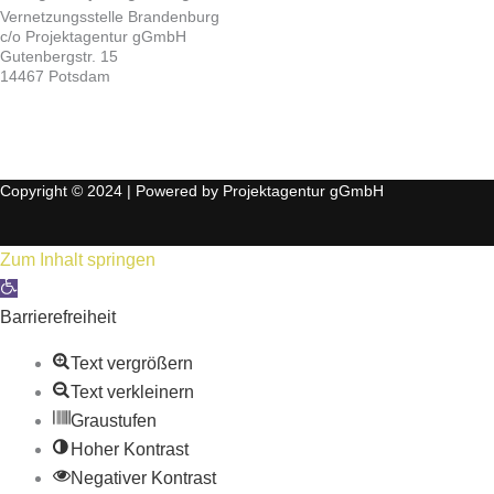
Vernetzungsstelle Brandenburg
c/o Projektagentur gGmbH
Gutenbergstr. 15
14467 Potsdam
Copyright © 2024 | Powered by Projektagentur gGmbH
Zum Inhalt springen
Werkzeugleiste öffnen
Barrierefreiheit
Text vergrößern
Text verkleinern
Graustufen
Hoher Kontrast
Negativer Kontrast