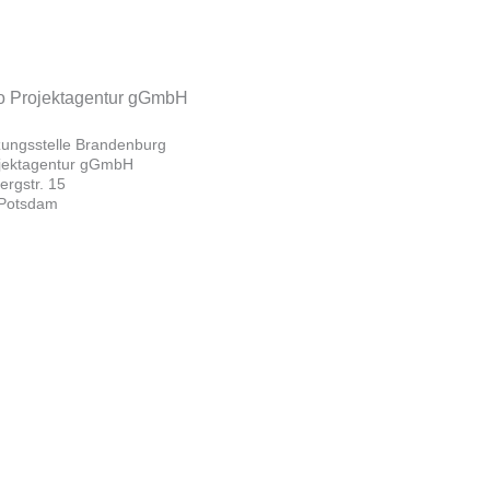
zungsstelle Brandenburg
ojektagentur gGmbH
rgstr. 15
Potsdam