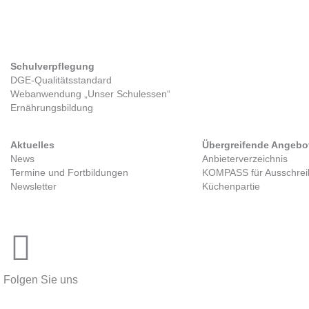
Schulverpflegung
Kitaverpflegung
DGE-Qualitätsstandard
Gesetzlicher Rahmen
Webanwendung „Unser Schulessen“
Zwischenverpflegung
Ernährungsbildung
Tag der Kitaverpflegung
Aktuelles
Übergreifende Angebo
News
Anbieterverzeichnis
Termine und Fortbildungen
KOMPASS für Ausschre
Newsletter
Küchenpartie
Folgen Sie uns