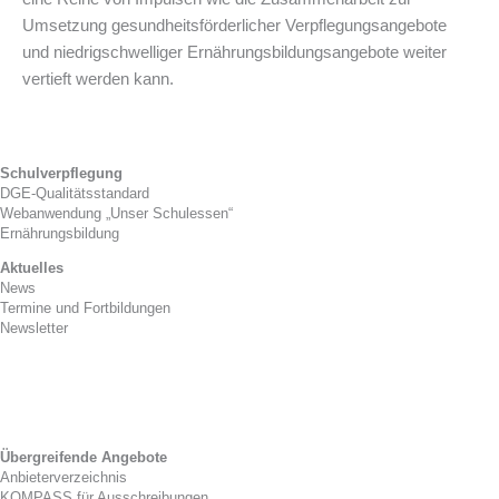
Umsetzung gesundheitsförderlicher Verpflegungsangebote
und niedrigschwelliger Ernährungsbildungsangebote weiter
vertieft werden kann.
Schulverpflegung
DGE-Qualitätsstandard
Webanwendung „Unser Schulessen“
Ernährungsbildung
Aktuelles
News
Termine und Fortbildungen
Newsletter
Kitaverpflegung
Gesetzlicher Rahmen
Zwischenverpflegung
Tag der Kitaverpflegung
Übergreifende Angebote
Anbieterverzeichnis
KOMPASS für Ausschreibungen