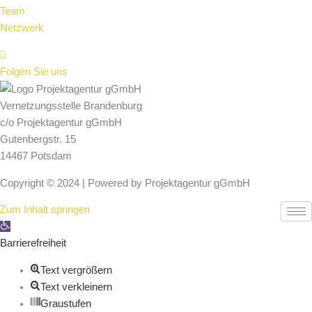
Team
Netzwerk
Folgen Sie uns
Vernetzungsstelle Brandenburg
c/o Projektagentur gGmbH
Gutenbergstr. 15
14467 Potsdam
Copyright © 2024 | Powered by Projektagentur gGmbH
Zum Inhalt springen
Werkzeugleiste öffnen
Barrierefreiheit
Text vergrößern
Text verkleinern
Graustufen