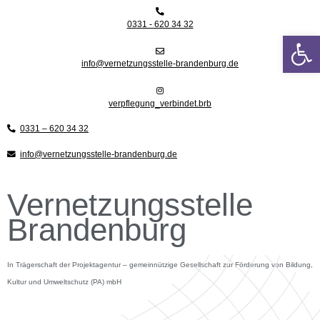
Zum
Inhalt
0331 - 620 34 32
springen
We
info@vernetzungsstelle-brandenburg.de
verpflegung_verbindet.brb
0331 – 620 34 32
info@vernetzungsstelle-brandenburg.de
Vernetzungsstelle
Brandenburg
In Trägerschaft der Projektagentur – gemeinnützige Gesellschaft zur Förderung von Bildung,
Kultur und Umweltschutz (PA) mbH