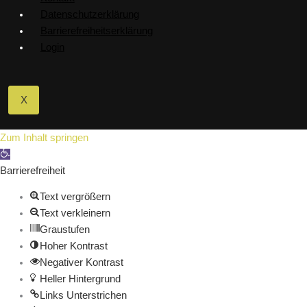
Datenschutzerklärung
Barrierefreiheitserklärung
Login
X
Zum Inhalt springen
Werkzeugleiste öffnen
Barrierefreiheit
Text vergrößern
Text verkleinern
Graustufen
Hoher Kontrast
Negativer Kontrast
Heller Hintergrund
Links Unterstrichen