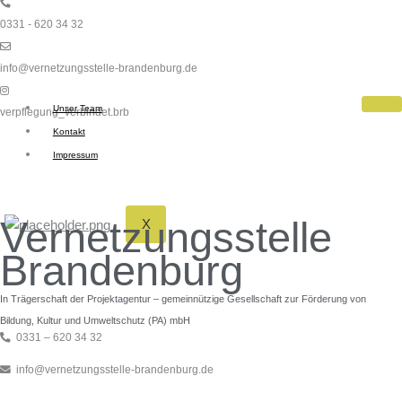
Zum
Inhalt
0331 - 620 34 32
springen
info@vernetzungsstelle-brandenburg.de
Unser Team
verpflegung_verbindet.brb
Kontakt
Impressum
Vernetzungsstelle
X
Brandenburg
In Trägerschaft der Projektagentur – gemeinnützige Gesellschaft zur Förderung von
Bildung, Kultur und Umweltschutz (PA) mbH
0331 – 620 34 32
info@vernetzungsstelle-brandenburg.de