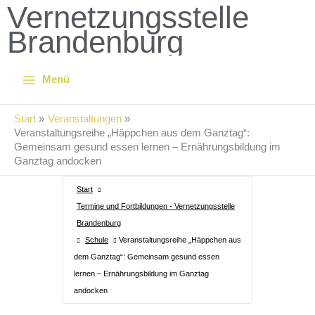
Vernetzungsstelle
Brandenburg
In Trägerschaft der Projektagentur – gemeinnützige Gesellschaft zur Förderung von Bildung,
Menü
Kultur und Umweltschutz (PA) mbH
Start
Veranstaltungen
Veranstaltungsreihe „Häppchen aus dem Ganztag“:
Gemeinsam gesund essen lernen – Ernährungsbildung im
Ganztag andocken
Start
Termine und Fortbildungen - Vernetzungsstelle
Brandenburg
Schule
Veranstaltungsreihe „Häppchen aus
dem Ganztag“: Gemeinsam gesund essen
lernen – Ernährungsbildung im Ganztag
andocken