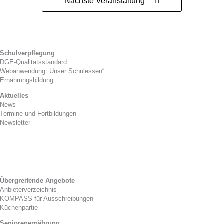
Nächste Veranstaltung
Schulverpflegung
DGE-Qualitätsstandard
Webanwendung „Unser Schulessen“
Ernährungsbildung
Aktuelles
News
Termine und Fortbildungen
Newsletter
Kitaverpflegung
Gesetzlicher Rahmen
Zwischenverpflegung
Tag der Kitaverpflegung
Übergreifende Angebote
Anbieterverzeichnis
KOMPASS für Ausschreibungen
Küchenpartie
Seniorenernährung