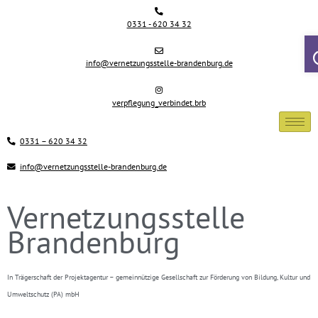
Zum
Inhalt
0331 - 620 34 32
springen
info@vernetzungsstelle-brandenburg.de
verpflegung_verbindet.brb
0331 – 620 34 32
info@vernetzungsstelle-brandenburg.de
Vernetzungsstelle
Brandenburg
In Trägerschaft der Projektagentur – gemeinnützige Gesellschaft zur Förderung von Bildung, Kultur und
Umweltschutz (PA) mbH