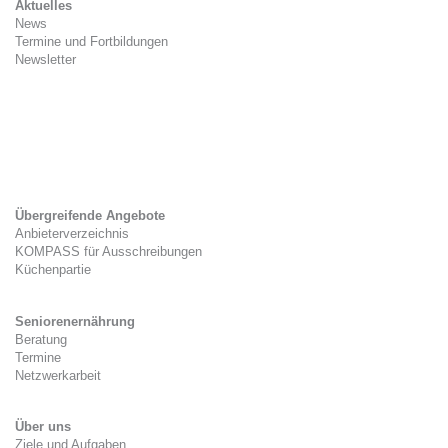
Aktuelles
News
Termine und Fortbildungen
Newsletter
Kitaverpflegung
Gesetzlicher Rahmen
Zwischenverpflegung
Tag der Kitaverpflegung
Übergreifende Angebote
Anbieterverzeichnis
KOMPASS für Ausschreibungen
Küchenpartie
Seniorenernährung
Beratung
Termine
Netzwerkarbeit
Über uns
Ziele und Aufgaben