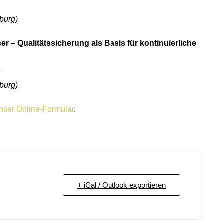
burg)
ser – Qualitätssicherung als Basis für kontinuierliche
m
burg)
nser Online-Formular
.
+ iCal / Outlook exportieren