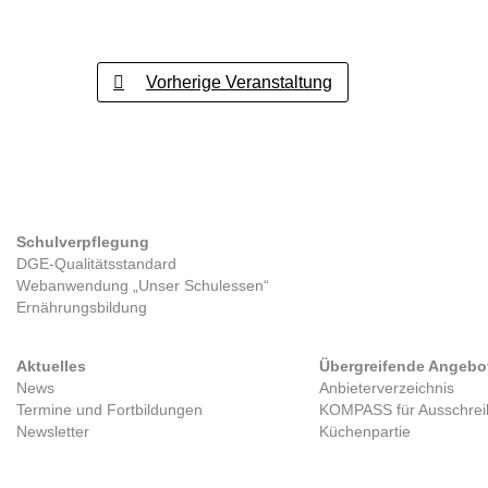
Vorherige Veranstaltung
Schulverpflegung
Kitaverpflegung
DGE-Qualitätsstandard
Gesetzlicher Rahmen
Webanwendung „Unser Schulessen“
Zwischenverpflegung
Ernährungsbildung
Tag der Kitaverpflegung
Aktuelles
Übergreifende Angebo
News
Anbieterverzeichnis
Termine und Fortbildungen
KOMPASS für Ausschre
Newsletter
Küchenpartie