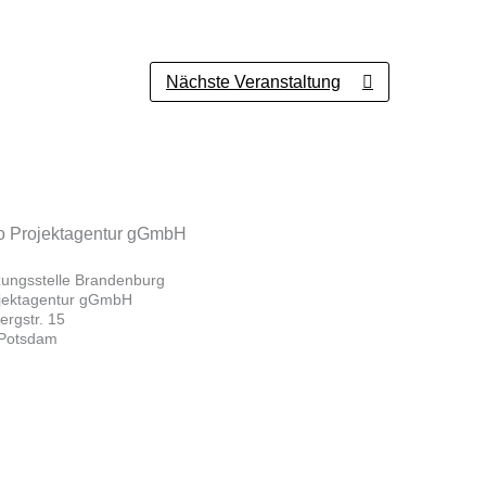
Nächste Veranstaltung
zungsstelle Brandenburg
ojektagentur gGmbH
rgstr. 15
Potsdam