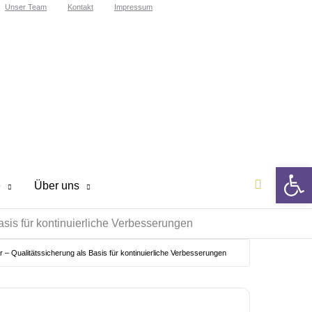
Unser Team
Kontakt
Impressum
We
Suchen
e
Über uns
asis für kontinuierliche Verbesserungen
r – Qualitätssicherung als Basis für kontinuierliche Verbesserungen