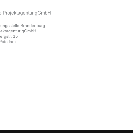
zungsstelle Brandenburg
ojektagentur gGmbH
rgstr. 15
Potsdam