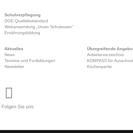
Schulverpflegung
Kitaverpflegung
DGE-Qualitätsstandard
Gesetzlicher Rahmen
Webanwendung „Unser Schulessen“
Zwischenverpflegung
Ernährungsbildung
Tag der Kitaverpflegung
Aktuelles
Übergreifende Angebo
News
Anbieterverzeichnis
Termine und Fortbildungen
KOMPASS für Ausschre
Newsletter
Küchenpartie
Folgen Sie uns