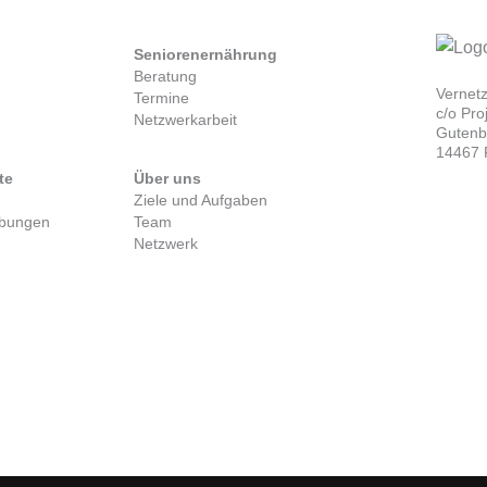
Seniorenernährung
Beratung
Vernet
Termine
c/o Pr
Netzwerkarbeit
Gutenbe
14467 
te
Über uns
Ziele und Aufgaben
ibungen
Team
Netzwerk